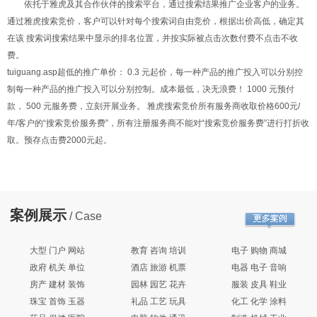
依托于雅虎及其合作伙伴的搜索平台，通过搜索结果推广企业客户的业务。
通过雅虎搜索竞价，客户可以针对每个搜索词自由竞价，根据出价高低，确定其
在该 搜索词搜索结果中显示的排名位置，并按实际被点击次数付费不点击不收
费。
tuiguang.asp超低的推广单价： 0.3 元起价，每一种产品的推广投入可以分别控
制每一种产品的推广投入可以分别控制。成本最低，决无浪费！ 1000 元预付
款， 500 元服务费，立刻开展业务。 雅虎搜索竞价所有服务商收取价格600元/
年/客户的“搜索竞价服务费”，所有注册服务商不能对“搜索竞价服务费”进行打折收
取。预存点击费2000元起。
案例展示
/ Case
大型 门户 网站
教育 咨询 培训
电子 购物 商城
政府 机关 单位
酒店 旅游 机票
电器 电子 音响
房产 建材 装饰
园林 园艺 花卉
服装 皮具 鞋业
珠宝 首饰 玉器
礼品 工艺 玩具
化工 化学 涂料