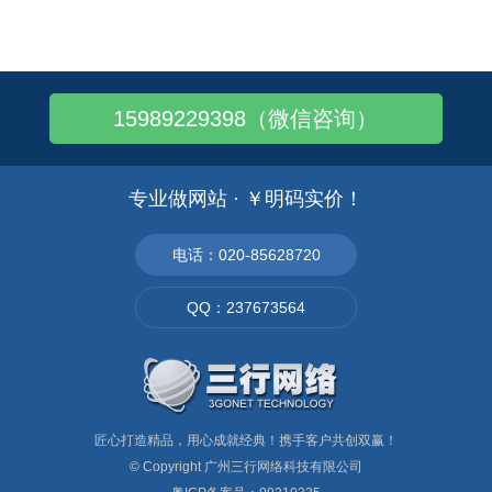
谷歌建站——外贸网站搭建全攻略
谷歌建站，一键上线，轻松触达全球
谷歌外贸建站费用=3000元！
15989229398（微信咨询）
谷歌建站-外贸公司独立站怎么做？
海外网站建设：5个海外建站注意事项
谷歌海外建站-外贸独立站怎么建站
专业做网站 · ￥明码实价！
怎么做google海外推广 - 谷歌海外..
谷歌建站——外贸独立站SEO！划重点！
电话：020-85628720
谷歌建站——国外独立站建站技巧
QQ：237673564
谷歌建站 - 外贸独立站建设流程！
匠心打造精品，用心成就经典！携手客户共创双赢！
© Copyright
广州三行网络科技有限公司