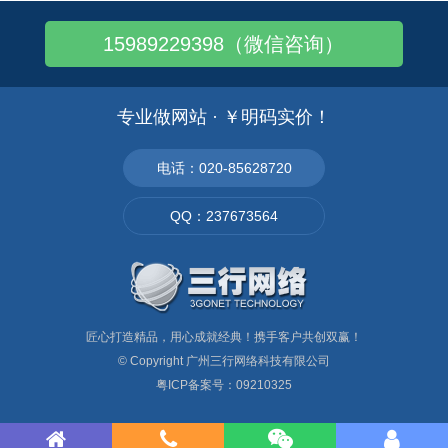
谷歌外贸建站——小语种网站更具亲和力！
15989229398（微信咨询）
Google外贸建站推广-如何提炼广告语..
谷歌外贸建站——小语种选择的建议
谷歌外贸建站话你知：Google ads..
专业做网站 · ￥明码实价！
谷歌独立站——做谷歌推广有什么优势
Google外贸建站——谷歌推广技巧！
电话：020-85628720
Google外贸网站建设 - 要符合谷歌..
QQ：237673564
Google外贸建站——谷歌推广实用小技..
匠心打造精品，用心成就经典！携手客户共创双赢！
© Copyright
广州三行网络科技有限公司
粤ICP备案号：09210325