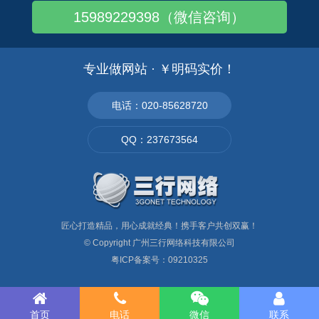
15989229398（微信咨询）
黄埔做网站,外贸推广必备Google优化..
黄埔区做网站,外贸推广怎么做？
黄埔区做网站,做外贸如何用linkedi..
专业做网站 · ￥明码实价！
黄埔区做网站,外贸推广的方式主要有哪些？
黄埔区做网站,外贸营销型网站建设这样做
电话：020-85628720
黄埔区做网站,外贸营销型网站5大用户体验..
QQ：237673564
黄埔区做网站,外贸网站建设的要点
匠心打造精品，用心成就经典！携手客户共创双赢！
© Copyright
广州三行网络科技有限公司
粤ICP备案号：09210325
首页
电话
微信
联系