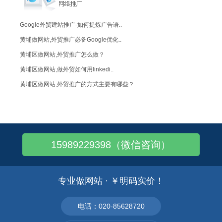
Google外贸建站推广-如何提炼广告语..
黄埔做网站,外贸推广必备Google优化..
黄埔区做网站,外贸推广怎么做？
黄埔区做网站,做外贸如何用linkedi..
黄埔区做网站,外贸推广的方式主要有哪些？
黄埔区做网站,外贸营销型网站建设这样做
黄埔区做网站,外贸营销型网站5大用户体验..
黄埔区做网站,外贸网站建设的要点
15989229398（微信咨询）
黄埔区做网站,外贸营销型网站建设核心点
黄埔区做网站为您介绍下：外贸响应式网站3..
黄埔区做网站——外贸建站与推广
专业做网站 · ￥明码实价！
黄埔区做网站,做外贸网站谷歌优化
黄埔区做网站,做能做谷歌推广的外贸网站
电话：020-85628720
深圳外贸服装批发市场主要集中在哪里