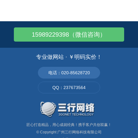
手机网站制作如何适应不同尺寸的手机屏幕
微信公众号的名称和微信号有什么不同
微信公众平台-注册要钱吗
15989229398（微信咨询）
企业微官网制作——微信官网
移动端手机商城网站制作功能介绍
微商城的支付方式是怎样的？
专业做网站 · ￥明码实价！
哪些行业适合做微信营销,亲，你的企业做微..
运动健身类APP软件开发：轻松网络“约跑..
电话：020-85628720
家纺微商城网站建设——营销才能赢销！
QQ：237673564
酒类行业如何用微信公众账号做推广
匠心打造精品，用心成就经典！携手客户共创双赢！
© Copyright
广州三行网络科技有限公司